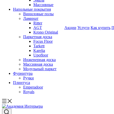
Эмаль
Массивные
Напольные покрытия
Виниловые полы
Ламинат
Ritter
AGT
Акции
Услуги
Как купить
П
Krono Original
Паркетная доска
Focus Floor
Tarkett
Karelia
Upofloor
Инженерная доска
Массивная доска
Модульный паркет
Фурнитура
Ручки
Плинтуса
Emperadoor
Royals