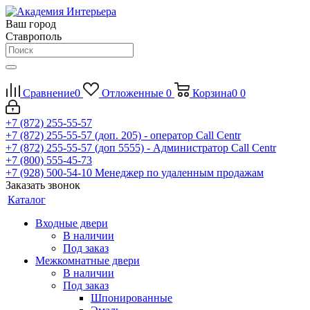
Ваш город
Ставрополь
Сравнение
0
Отложенные
0
Корзина
0
0
+7 (872) 255-55-57
+7 (872) 255-55-57
(доп. 205) - оператор Call Centr
+7 (872) 255-55-57
(доп 5555) - Администратор Call Centr
+7 (800) 555-45-73
+7 (928) 500-54-10
Менеджер по удаленным продажам
Заказать звонок
Каталог
Входные двери
В наличии
Под заказ
Межкомнатные двери
В наличии
Под заказ
Шпонированные