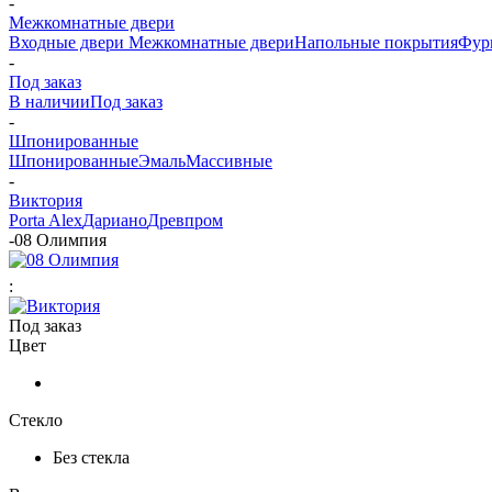
-
Межкомнатные двери
Входные двери
Межкомнатные двери
Напольные покрытия
Фур
-
Под заказ
В наличии
Под заказ
-
Шпонированные
Шпонированные
Эмаль
Массивные
-
Виктория
Porta Alex
Дариано
Древпром
-
08 Олимпия
:
Под заказ
Цвет
Стекло
Без стекла