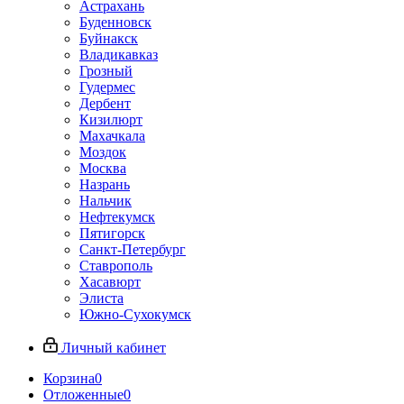
Астрахань
Буденновск
Буйнакск
Владикавказ
Грозный
Гудермес
Дербент
Кизилюрт
Махачкала
Моздок
Москва
Назрань
Нальчик
Нефтекумск
Пятигорск
Санкт-Петербург
Ставрополь
Хасавюрт
Элиста
Южно-Сухокумск
Личный кабинет
Корзина
0
Отложенные
0