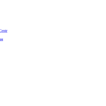
Centr
ам